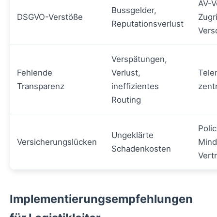
AV-V
Bussgelder,
DSGVO-Verstöße
Zugr
Reputationsverlust
Vers
Verspätungen,
Fehlende
Verlust,
Tele
Transparenz
ineffizientes
zent
Routing
Polic
Ungeklärte
Versicherungslücken
Mind
Schadenkosten
Vert
Implementierungsempfehlungen