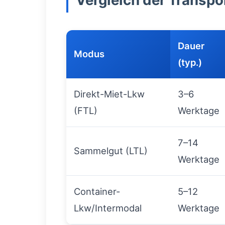
Vergleich der Transp
Dauer
Modus
(typ.)
Direkt-Miet-Lkw
3–6
(FTL)
Werktage
7–14
Sammelgut (LTL)
Werktage
Container-
5–12
Lkw/Intermodal
Werktage