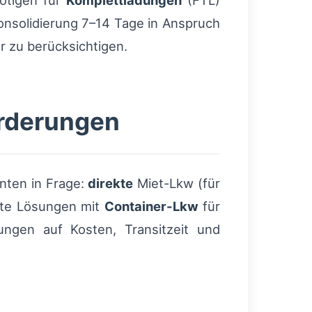
ötigen für
Komplettladungen
(FTL)
onsolidierung 7–14 Tage in Anspruch
r zu berücksichtigen.
orderungen
nten in Frage:
direkte
Miet-Lkw (für
rte Lösungen mit
Container-Lkw
für
ungen auf Kosten, Transitzeit und