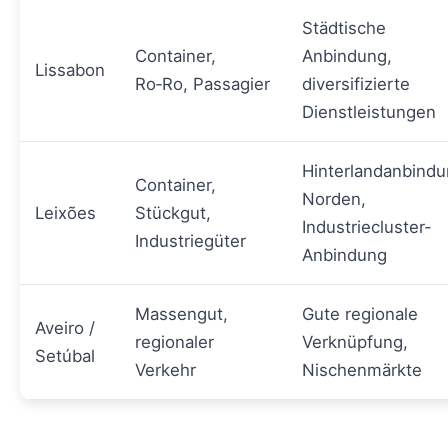
Städtische
Container,
Anbindung,
Lissabon
Ro‑Ro, Passagier
diversifizierte
Dienstleistungen
Hinterlandanbind
Container,
Norden,
Leixões
Stückgut,
Industriecluster-
Industriegüter
Anbindung
Massengut,
Gute regionale
Aveiro /
regionaler
Verknüpfung,
Setúbal
Verkehr
Nischenmärkte