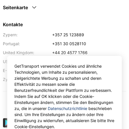
Seitenkarte
Kontakte
Zypern:
+357 25 123889
Portugal:
+351 30 0528110
United Kingdom:
+44 20 4577 1766
USA:
+1 302 240 28 90
GetTransport verwendet Cookies und ähnliche
E-Mail-Addresse:
info@gettransport.com
Technologien, um Inhalte zu personalisieren,
zielgerichtete Werbung zu schalten und deren
57 Spyrou Kyprianou
,
Lanarka
6051
Zypern:
Effektivität zu messen sowie die
Benutzerfreundlichkeit der Plattform zu verbessern.
Indem Sie auf OK klicken oder die Cookie-
Einstellungen ändern, stimmen Sie den Bedingungen
€
EUR
zu, die in unserer
Datenschutzrichtlinie
beschrieben
sind. Um Ihre Einstellungen zu ändern oder Ihre
Einwilligung zu widerrufen, aktualisieren Sie bitte Ihre
Cookie-Einstellungen.