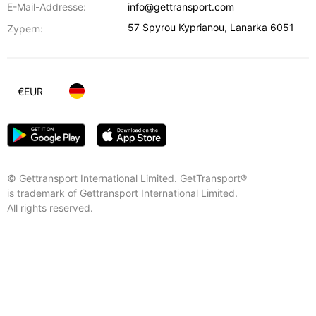
E-Mail-Addresse:
info@gettransport.com
57 Spyrou Kyprianou
,
Lanarka
6051
Zypern:
€
EUR
© Gettransport International Limited. GetTransport®
is trademark of Gettransport International Limited.
All rights reserved.