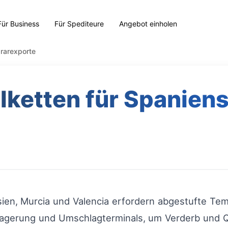
Für Business
Für Spediteure
Angebot einholen
grarexporte
hlketten für Spanien
sien, Murcia und Valencia erfordern abgestufte Te
Lagerung und Umschlagterminals, um Verderb und Q