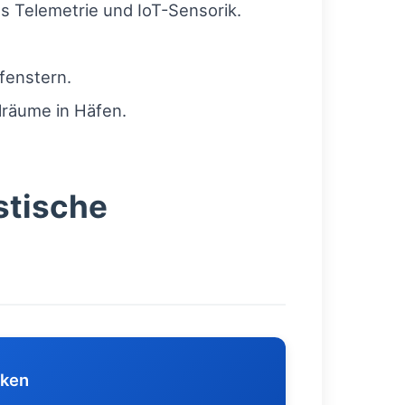
ls Telemetrie und IoT-Sensorik.
fenstern.
lräume in Häfen.
stische
iken