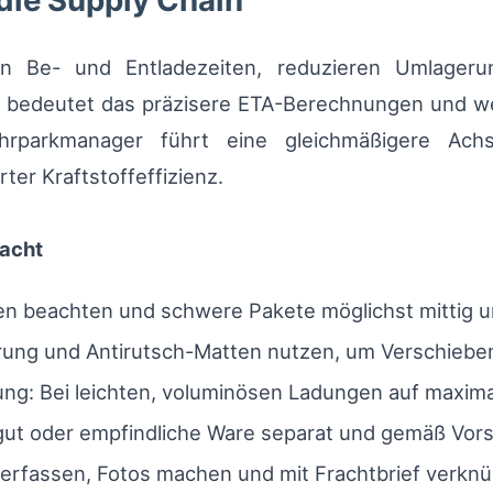
 die Supply Chain
en Be- und Entladezeiten, reduzieren Umlager
 bedeutet das präzisere ETA-Berechnungen und weni
uhrparkmanager führt eine gleichmäßigere Ach
ter Kraftstoffeffizienz.
racht
n beachten und schwere Pakete möglichst mittig und
rung und Antirutsch-Matten nutzen, um Verschieben
ng: Bei leichten, voluminösen Ladungen auf maxi
ut oder empfindliche Ware separat und gemäß Vorsc
 erfassen, Fotos machen und mit Frachtbrief verknü