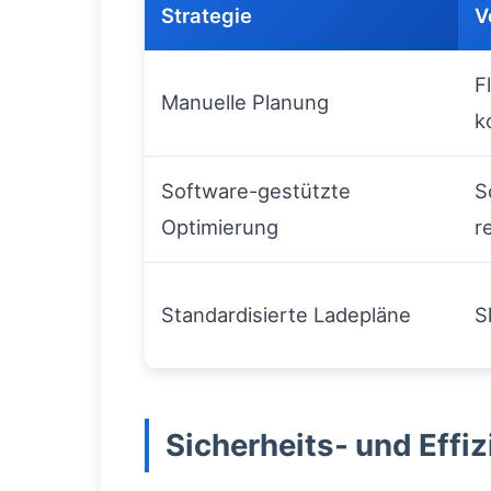
Strategie
V
F
Manuelle Planung
k
Software-gestützte
S
Optimierung
r
Standardisierte Ladepläne
S
Sicherheits- und Effi