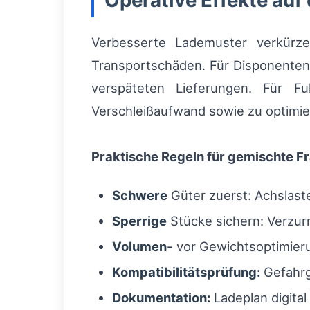
Operative Effekte auf
Verbesserte Lademuster verkürz
Transportschäden. Für Disponenten
verspäteten Lieferungen. Für F
Verschleißaufwand sowie zu optimier
Praktische Regeln für gemischte F
Schwere
Güter zuerst: Achslaste
Sperrige
Stücke sichern: Verzur
Volumen-
vor Gewichtsoptimieru
Kompatibilitätsprüfung:
Gefahrg
Dokumentation:
Ladeplan digital