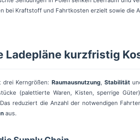
schte Sendungen in Polen senken Leerraum und ve
en bei Kraftstoff und Fahrtkosten erzielt sowie die 
e Ladepläne kurzfristig Ko
t drei Kerngrößen:
Raumausnutzung
,
Stabilität
un
tücke (palettierte Waren, Kisten, sperrige Güter)
Das reduziert die Anzahl der notwendigen Fahrten,
en
aus.