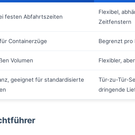
Flexibel, abh
bei festen Abfahrtszeiten
Zeitfenstern
für Containerzüge
Begrenzt pro 
roßen Volumen
Flexibler, ab
nz, geeignet für standardisierte
Tür-zu-Tür-Ser
ten
dringende Li
chtführer