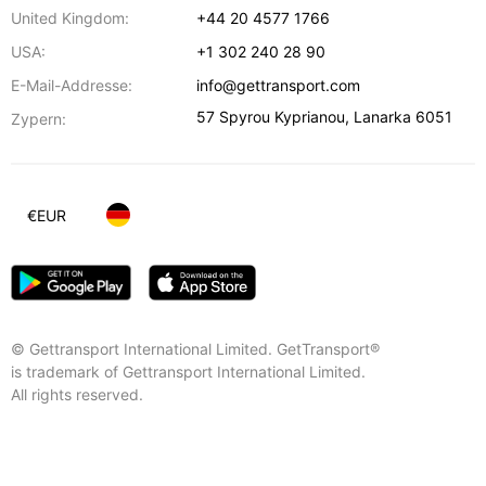
United Kingdom:
+44 20 4577 1766
USA:
+1 302 240 28 90
E-Mail-Addresse:
info@gettransport.com
57 Spyrou Kyprianou
,
Lanarka
6051
Zypern:
€
EUR
© Gettransport International Limited. GetTransport®
is trademark of Gettransport International Limited.
All rights reserved.