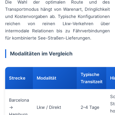
Die Wahl der optimalen Route und des
Transportmodus hängt von Warenart, Dringlichkeit
und Kostenvorgaben ab. Typische Konfigurationen
reichen von reinen Lkw-Verkehren über
intermodale Relationen bis zu Fährverbindungen
für kombinierte See-Straßen-Lieferungen.
Modalitäten im Vergleich
Typische
Strecke
Modalität
Hi
Transitzeit
Sc
Barcelona
St
→
Lkw / Direkt
2–4 Tage
ho
Hamburg