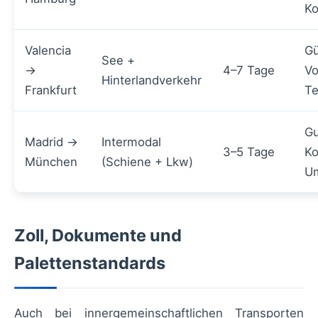
Ko
Valencia
Gü
See +
→
4–7 Tage
Vo
Hinterlandverkehr
Frankfurt
Te
Gu
Madrid →
Intermodal
3–5 Tage
Ko
München
(Schiene + Lkw)
Um
Zoll, Dokumente und
Palettenstandards
Auch bei innergemeinschaftlichen Transporten