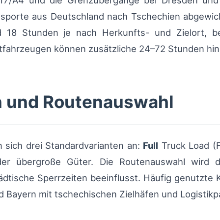
A17/A4 und die Grenzübergänge bei Dresden un
sporte aus Deutschland nach Tschechien abgewicke
 18 Stunden je nach Herkunfts- und Zielort, bei
tfahrzeugen können zusätzliche 24–72 Stunden h
n und Routenauswahl
 sich drei Standardvarianten an:
Full
Truck Load (
er übergroße Güter. Die Routenauswahl wird dur
dtische Sperrzeiten beeinflusst. Häufig genutzte K
 Bayern mit tschechischen Zielhäfen und Logistikpa