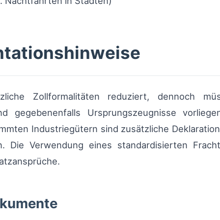
B. Nachtfahrten in Städten)
ntationshinweise
zliche Zollformalitäten reduziert, dennoch m
und gegebenenfalls Ursprungszeugnisse vorliege
mmten Industriegütern sind zusätzliche Deklarati
 Die Verwendung eines standardisierten Frachtbr
atzansprüche.
okumente