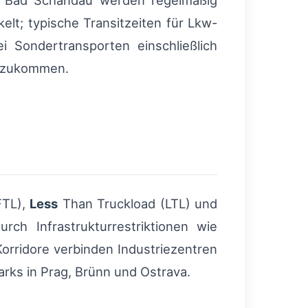
d Bad Schandau werden regelmäßig
lt; typische Transitzeiten für Lkw-
 Sondertransporten einschließlich
inzukommen.
FTL),
Less
Than Truckload (LTL) und
ch Infrastrukturrestriktionen wie
orridore verbinden Industriezentren
rks in Prag, Brünn und Ostrava.