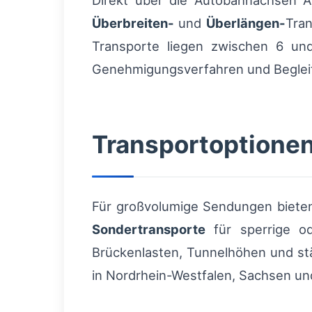
Direkt über die Autobahnachsen 
Überbreiten-
und
Überlängen-
Tran
Transporte liegen zwischen 6 und
Genehmigungsverfahren und Beglei
Transportoptione
Für großvolumige Sendungen bieten
Sondertransporte
für sperrige od
Brückenlasten, Tunnelhöhen und stä
in Nordrhein-Westfalen, Sachsen und