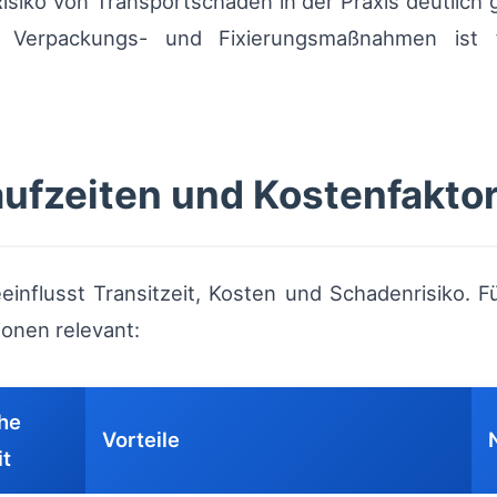
isiko von Transportschäden in der Praxis deutlich
 Verpackungs- und Fixierungsmaßnahmen ist f
ufzeiten und Kostenfakto
influsst Transitzeit, Kosten und Schadenrisiko. 
ionen relevant:
he
Vorteile
it