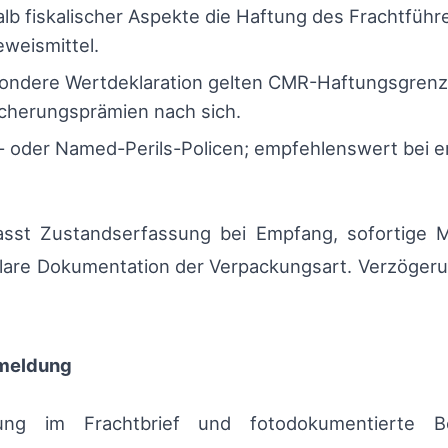
lb fiskalischer Aspekte die Haftung des Frachtführ
weismittel.
ndere Wertdeklaration gelten CMR-Haftungsgrenzen
icherungsprämien nach sich.
k- oder Named-Perils-Policen; empfehlenswert bei e
asst Zustandserfassung bei Empfang, sofortige M
klare Dokumentation der Verpackungsart. Verzöger
smeldung
dung im Frachtbrief und fotodokumentierte Be