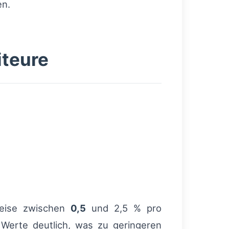
en.
iteure
weise zwischen
0,5
und 2,5 % pro
erte deutlich, was zu geringeren