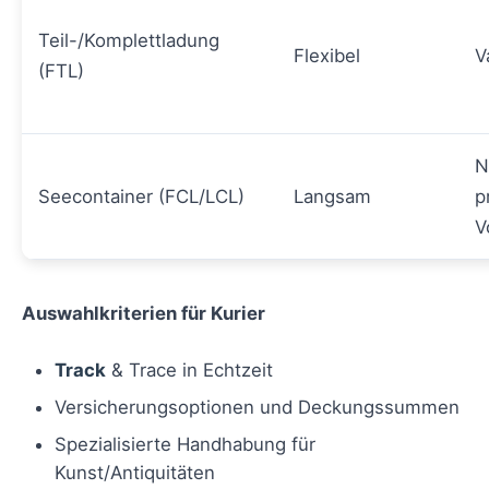
Teil-/Komplettladung
Flexibel
V
(FTL)
N
Seecontainer (FCL/LCL)
Langsam
p
V
Auswahlkriterien für Kurier
Track
& Trace in Echtzeit
Versicherungsoptionen und Deckungssummen
Spezialisierte Handhabung für
Kunst/Antiquitäten