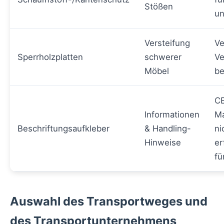
Stößen
un
Versteifung
Ve
Sperrholzplatten
schwerer
Ve
Möbel
be
C
Informationen
Ma
Beschriftungsaufkleber
& Handling-
ni
Hinweise
er
fü
Auswahl des Transportweges und
des Transportunternehmens