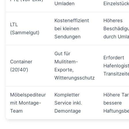
Umladen
Einzelstüc
Kosteneffizient
Höheres
LTL
bei kleinen
Beschädigu
(Sammelgut)
Sendungen
durch Uml
Gut für
Erfordert
Container
Mulititem-
Hafenlogist
(20’/40’)
Exporte,
Transitzeit
Witterungsschutz
Möbelspediteur
Kompletter
Höhere Tari
mit Montage-
Service inkl.
bessere
Team
Demontage
Haftungsb