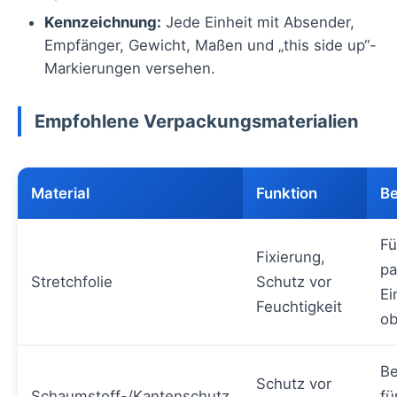
Kennzeichnung:
Jede Einheit mit Absender,
Empfänger, Gewicht, Maßen und „this side up“-
Markierungen versehen.
Empfohlene Verpackungsmaterialien
Material
Funktion
B
Fü
Fixierung,
pa
Stretchfolie
Schutz vor
Ei
Feuchtigkeit
ob
Be
Schutz vor
Schaumstoff-/Kantenschutz
fü