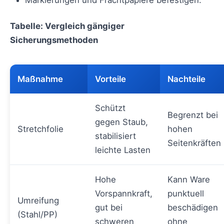
Markierungen und Frachtpapiere befestigen.
Tabelle: Vergleich gängiger
Sicherungsmethoden
Maßnahme
Vorteile
Nachteile
Schützt
Begrenzt bei
gegen Staub,
Stretchfolie
hohen
stabilisiert
Seitenkräften
leichte Lasten
Hohe
Kann Ware
Vorspannkraft,
punktuell
Umreifung
gut bei
beschädigen
(Stahl/PP)
schweren
ohne