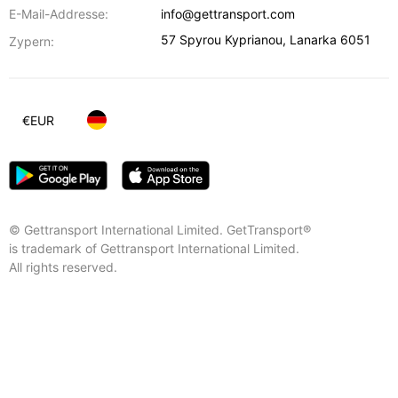
E-Mail-Addresse:
info@gettransport.com
57 Spyrou Kyprianou
,
Lanarka
6051
Zypern:
€
EUR
© Gettransport International Limited. GetTransport®
is trademark of Gettransport International Limited.
All rights reserved.