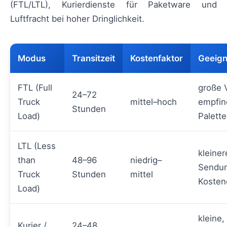
(FTL/LTL), Kurierdienste für Paketware und
Luftfracht bei hoher Dringlichkeit.
Modus
Transitzeit
Kostenfaktor
Geeign
FTL (Full
große 
24–72
Truck
mittel–hoch
empfin
Stunden
Load)
Palett
LTL (Less
kleiner
than
48–96
niedrig–
Sendu
Truck
Stunden
mittel
Kosten
Load)
kleine,
Kurier /
24–48