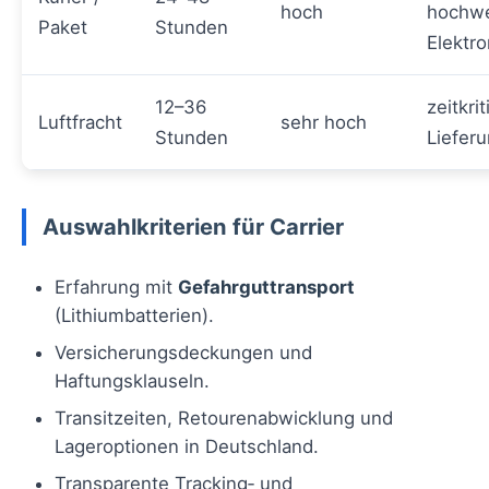
hoch
hochwe
Paket
Stunden
Elektro
12–36
zeitkri
Luftfracht
sehr hoch
Stunden
Liefer
Auswahlkriterien für Carrier
Erfahrung mit
Gefahrguttransport
(Lithiumbatterien).
Versicherungsdeckungen und
Haftungsklauseln.
Transitzeiten, Retourenabwicklung und
Lageroptionen in Deutschland.
Transparente Tracking‑ und