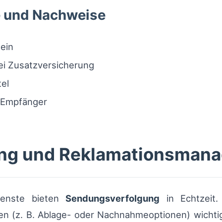
 und Nachweise
hein
ei Zusatzversicherung
tel
 Empfänger
lung und Reklamationsman
ienste bieten
Sendungsverfolgung
in Echtzeit
en (z. B. Ablage- oder Nachnahmeoptionen) wichtig.