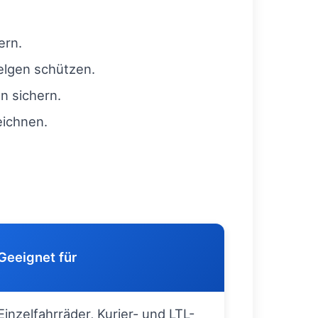
ern.
elgen schützen.
n sichern.
eichnen.
Geeignet für
Einzelfahrräder, Kurier- und LTL-