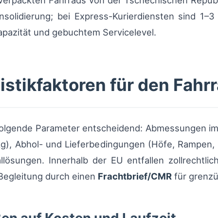
 verpackten Fahrrads von der Tschechischen Republ
olidierung; bei Express-Kurierdiensten sind 1–3 
apazität und gebuchtem Servicelevel.
stikfaktoren für den Fahr
 folgende Parameter entscheidend: Abmessungen im 
g), Abhol- und Lieferbedingungen (Höfe, Rampen, 
lösungen. Innerhalb der EU entfallen zollrechtli
Begleitung durch einen
Frachtbrief/CMR
für grenzü