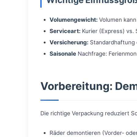
Wichtige Einflussgröß
Volumengewicht:
Volumen kann d
Serviceart:
Kurier (Express) vs.
Versicherung:
Standardhaftung d
Saisonale
Nachfrage: Ferienmona
Vorbereitung: De
Die richtige Verpackung reduziert S
Räder demontieren (Vorder- oder