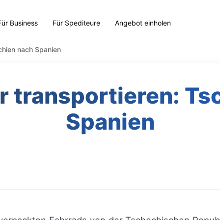
Für Business
Für Spediteure
Angebot einholen
echien nach Spanien
r transportieren: T
Spanien