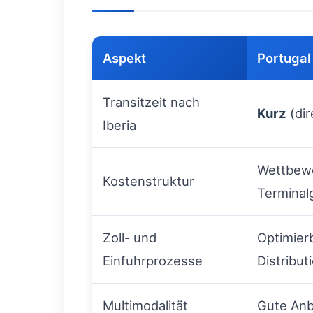
Aspekt
Portugal 
Transitzeit nach
Kurz
(dir
Iberia
Wettbewe
Kostenstruktur
Terminal
Zoll- und
Optimierb
Einfuhrprozesse
Distribut
Multimodalität
Gute Anb