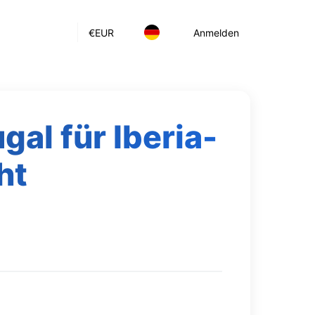
€
EUR
Anmelden
al für Iberia-
ht