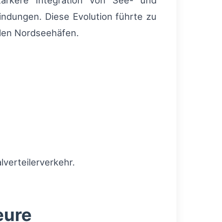
tärkere Integration von See- und
ndungen. Diese Evolution führte zu
llen Nordseehäfen.
lverteilerverkehr.
eure