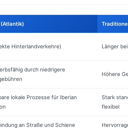
(Atlantik)
Tradition
ekte Hinterlandverkehre)
Länger be
rbsfähig durch niedrigere
Höhere Ge
gebühren
are lokale Prozesse für Iberian
Stark stan
ion
flexibel
indung an Straße und Schiene
Hervorrage