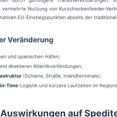
ten durch günstigere Transitvereinbarungen, s
 vermehrte Nutzung von Kurzstreckenfeeder-Verbi
nativen EU-Einstiegspunkten abseits der traditione
der Veränderung
hen und spanischen Häfen;
nd direkteren Atlantikverbindungen;
astruktur
(Schiene, Straße, Inlandterminals);
-in-Time
-Logistik und kürzere Laufzeiten im Regiona
 Auswirkungen auf Spedit