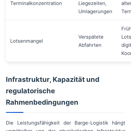
Terminalkonzentration
Liegezeiten,
alte
Umlagerungen
Ter
Früh
Verspätete
Lot
Lotsenmangel
Abfahrten
digi
Koor
Infrastruktur, Kapazität und
regulatorische
Rahmenbedingungen
Die Leistungsfähigkeit der Barge-Logistik hängt