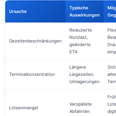
Typische
Mög
Ursache
Auswirkungen
Ge
Reduzierte
Flex
Nutzlast,
Bel
Gezeitenbeschränkungen
geänderte
Dra
ETA
ein
Längere
Slo
Terminalkonzentration
Liegezeiten,
alte
Umlagerungen
Ter
Früh
Verspätete
Lot
Lotsenmangel
Abfahrten
digi