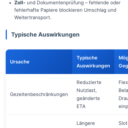
Zoll-
und Dokumentenprüfung – fehlende oder
fehlerhafte Papiere blockieren Umschlag und
Weitertransport.
Typische Auswirkungen
Typische
Mög
Ursache
Auswirkungen
Ge
Reduzierte
Flex
Nutzlast,
Bel
Gezeitenbeschränkungen
geänderte
Dra
ETA
ein
Längere
Slo