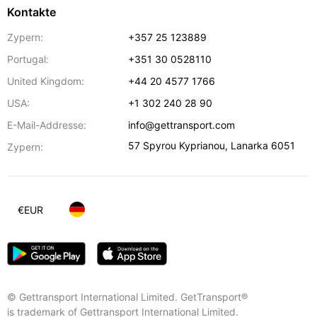
Kontakte
Zypern:
+357 25 123889
Portugal:
+351 30 0528110
United Kingdom:
+44 20 4577 1766
USA:
+1 302 240 28 90
E-Mail-Addresse:
info@gettransport.com
57 Spyrou Kyprianou
,
Lanarka
6051
Zypern:
€
EUR
© Gettransport International Limited. GetTransport®
is trademark of Gettransport International Limited.