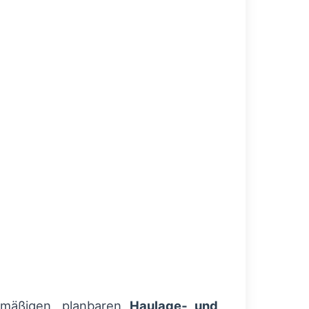
elmäßigen, planbaren
Haulage‑ und