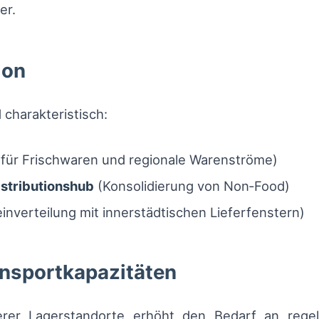
er.
ion
 charakteristisch:
für Frischwaren und regionale Warenströme)
istributionshub
(Konsolidierung von Non‑Food)
inverteilung mit innerstädtischen Lieferfenstern)
nsportkapazitäten
inerer Lagerstandorte erhöht den Bedarf an reg