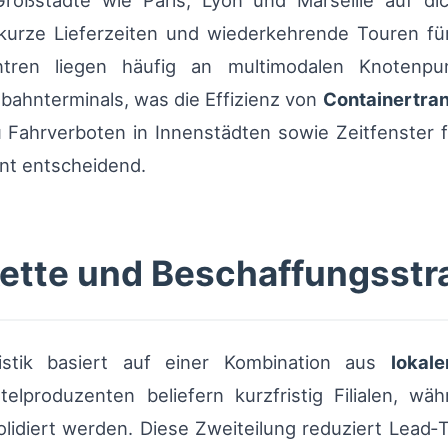
 Großstädte wie Paris, Lyon und Marseille auf d
kurze Lieferzeiten und wiederkehrende Touren für
zentren liegen häufig an multimodalen Knotenp
ahnterminals, was die Effizienz von
Containertra
 Fahrverboten in Innenstädten sowie Zeitfenster 
t entscheidend.
kette und Beschaffungsstr
gistik basiert auf einer Kombination aus
lokal
telproduzenten beliefern kurzfristig Filialen, wä
olidiert werden. Diese Zweiteilung reduziert Lead‑