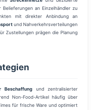
ichte
Streckennetze
und dezidierte
 Belieferungen an Einzelhändler zu
unkten mit direkter Anbindung an
nsport
und Nahverkehrsverteilungen
für Zustellungen prägen die Planung
ategien
er Beschaffung
und zentralisierter
hrend Non-Food-Artikel häufig über
Times für frische Ware und optimiert