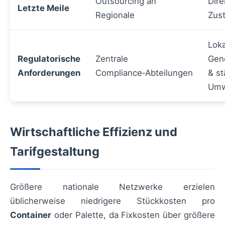
Outsourcing an
Dire
Letzte Meile
Regionale
Zust
Loka
Regulatorische
Zentrale
Gen
Anforderungen
Compliance‑Abteilungen
& st
Umw
Wirtschaftliche Effizienz und
Tarifgestaltung
Größere nationale Netzwerke erzielen
üblicherweise niedrigere Stückkosten pro
Container
oder Palette, da Fixkosten über größere