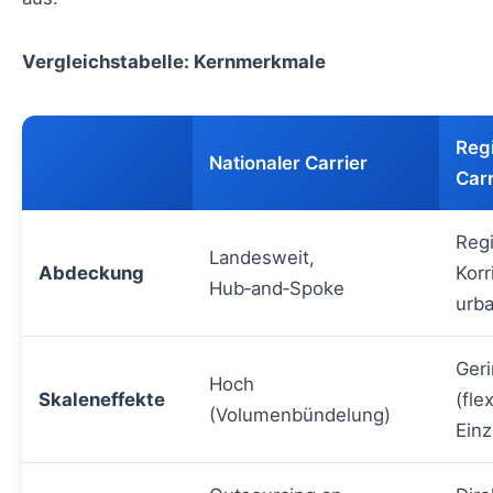
Vergleichstabelle: Kernmerkmale
Reg
Nationaler Carrier
Carr
Reg
Landesweit,
Abdeckung
Korr
Hub‑and‑Spoke
urb
Geri
Hoch
Skaleneffekte
(fle
(Volumenbündelung)
Einz