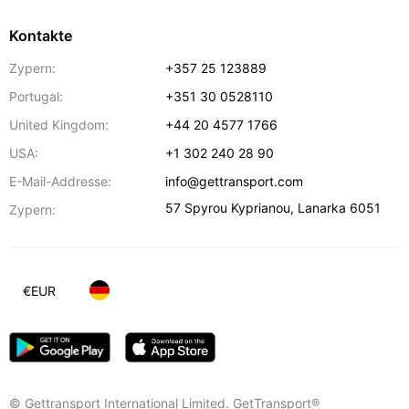
Kontakte
Zypern:
+357 25 123889
Portugal:
+351 30 0528110
United Kingdom:
+44 20 4577 1766
USA:
+1 302 240 28 90
E-Mail-Addresse:
info@gettransport.com
57 Spyrou Kyprianou
,
Lanarka
6051
Zypern:
€
EUR
© Gettransport International Limited. GetTransport®