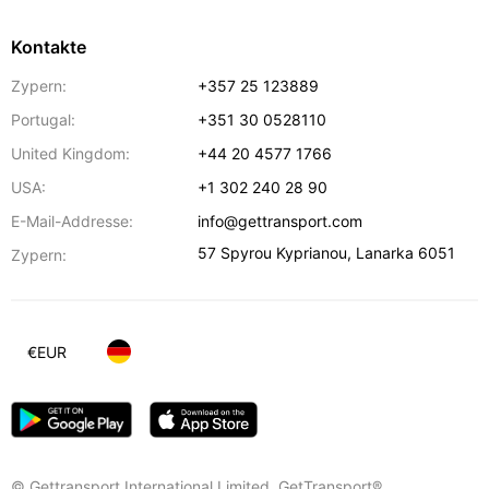
Kontakte
Zypern:
+357 25 123889
Portugal:
+351 30 0528110
United Kingdom:
+44 20 4577 1766
USA:
+1 302 240 28 90
E-Mail-Addresse:
info@gettransport.com
57 Spyrou Kyprianou
,
Lanarka
6051
Zypern:
€
EUR
© Gettransport International Limited. GetTransport®