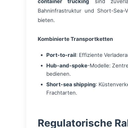
container trucking
sind zuverlä
Bahninfrastruktur und Short-Sea-
bieten.
Kombinierte Transportketten
Port-to-rail
: Effiziente Verlade
Hub-and-spoke
-Modelle: Zentre
bedienen.
Short-sea shipping
: Küstenverk
Frachtarten.
Regulatorische R