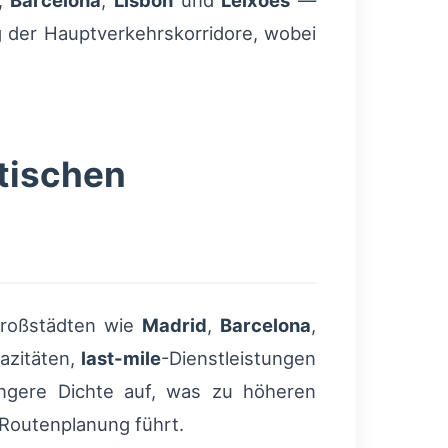
,
Barcelona
,
Lisbon
und
Leixões
—
 der Hauptverkehrskorridore, wobei
stischen
 Großstädten wie
Madrid
,
Barcelona
,
azitäten,
last-mile
-Dienstleistungen
ingere Dichte auf, was zu höheren
 Routenplanung führt.