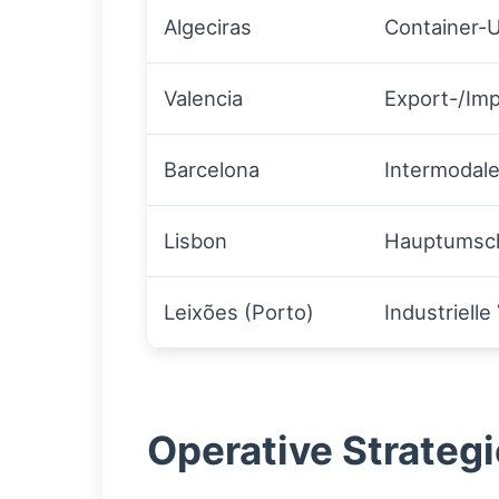
Algeciras
Container-
Valencia
Export-/Im
Barcelona
Intermodal
Lisbon
Hauptumsch
Leixões (Porto)
Industriell
Operative Strategi