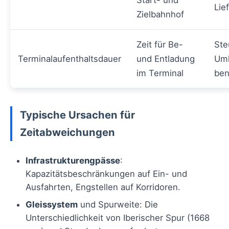
Start- und
Lie
Zielbahnhof
Zeit für Be-
Ste
Terminalaufenthaltsdauer
und Entladung
Uml
im Terminal
ben
Typische Ursachen für
Zeitabweichungen
Infrastrukturengpässe
:
Kapazitätsbeschränkungen auf Ein- und
Ausfahrten, Engstellen auf Korridoren.
Gleissystem
und Spurweite: Die
Unterschiedlichkeit von Iberischer Spur (1668