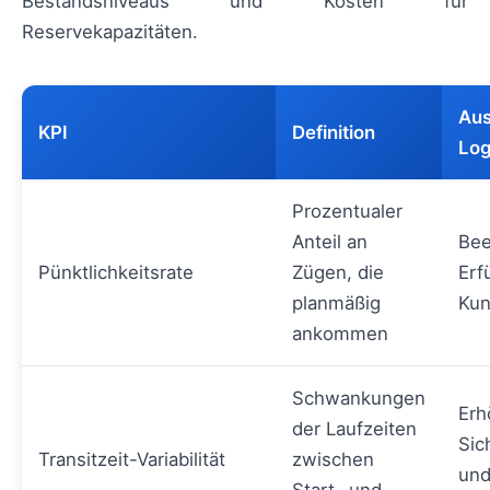
Bestandsniveaus und Kosten für
Reservekapazitäten.
Aus
KPI
Definition
Log
Prozentualer
Anteil an
Bee
Pünktlichkeitsrate
Zügen, die
Erf
planmäßig
Kun
ankommen
Schwankungen
Erh
der Laufzeiten
Sic
Transitzeit-Variabilität
zwischen
und