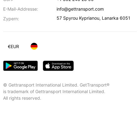
E-Mail-Addresse:
info@gettransport.com
57 Spyrou Kyprianou
,
Lanarka
6051
Zypern:
€
EUR
© Gettransport International Limited. GetTransport®
is trademark of Gettransport International Limited.
All rights reserved.