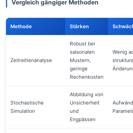
Vergleich gängiger Methoden
Methode
Stärken
Schwäc
Robust bei
saisonalen
Wenig ad
Zeitreihenanalyse
Mustern,
struktur
geringe
Änderun
Rechenkosten
Abbildung von
Stochastische
Unsicherheit
Aufwändi
Simulation
und
Parametr
Engpässen