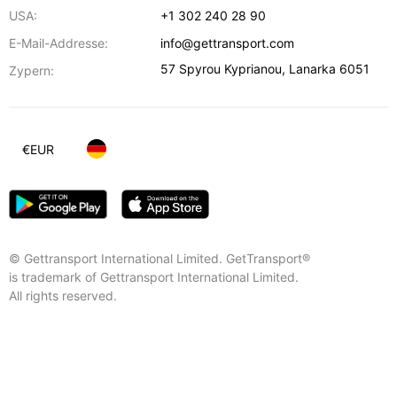
USA:
+1 302 240 28 90
E-Mail-Addresse:
info@gettransport.com
57 Spyrou Kyprianou
,
Lanarka
6051
Zypern:
€
EUR
© Gettransport International Limited. GetTransport®
is trademark of Gettransport International Limited.
All rights reserved.