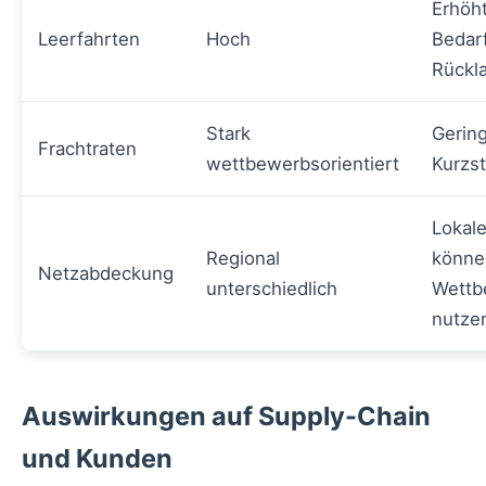
Erhöh
Leerfahrten
Hoch
Bedar
Rückl
Stark
Gerin
Frachtraten
wettbewerbsorientiert
Kurzs
Lokale
Regional
könne
Netzabdeckung
unterschiedlich
Wettb
nutze
Auswirkungen auf Supply-Chain
und Kunden