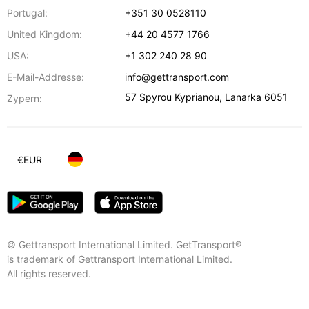
Portugal:
+351 30 0528110
United Kingdom:
+44 20 4577 1766
USA:
+1 302 240 28 90
E-Mail-Addresse:
info@gettransport.com
57 Spyrou Kyprianou
,
Lanarka
6051
Zypern:
€
EUR
© Gettransport International Limited. GetTransport®
is trademark of Gettransport International Limited.
All rights reserved.