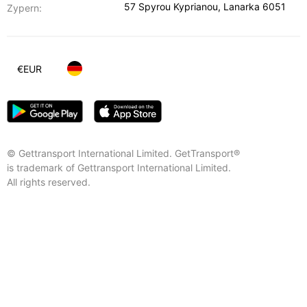
57 Spyrou Kyprianou
,
Lanarka
6051
Zypern:
€
EUR
© Gettransport International Limited. GetTransport®
is trademark of Gettransport International Limited.
All rights reserved.