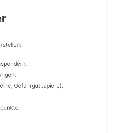
er
rstellen:
nspondern.
ungen.
eine, Gefahrgutpapiere).
epunkte.