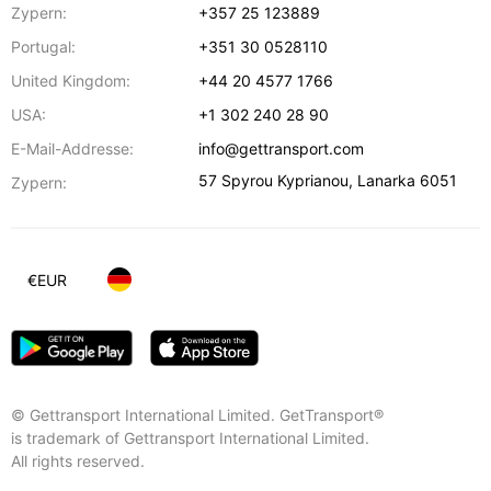
Zypern:
+357 25 123889
Portugal:
+351 30 0528110
United Kingdom:
+44 20 4577 1766
USA:
+1 302 240 28 90
E-Mail-Addresse:
info@gettransport.com
57 Spyrou Kyprianou
,
Lanarka
6051
Zypern:
€
EUR
© Gettransport International Limited. GetTransport®
is trademark of Gettransport International Limited.
All rights reserved.