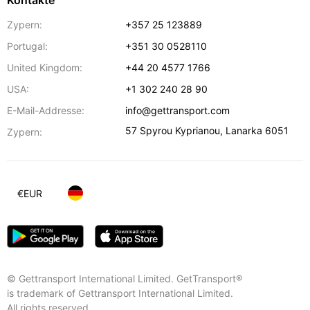
Kontakte
Zypern:
+357 25 123889
Portugal:
+351 30 0528110
United Kingdom:
+44 20 4577 1766
USA:
+1 302 240 28 90
E-Mail-Addresse:
info@gettransport.com
57 Spyrou Kyprianou
,
Lanarka
6051
Zypern:
€
EUR
© Gettransport International Limited. GetTransport®
is trademark of Gettransport International Limited.
All rights reserved.