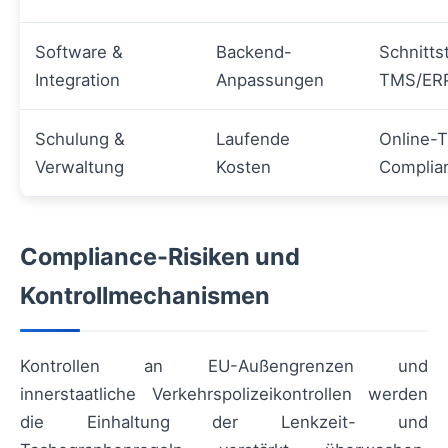
Software &
Backend-
Schnitts
Integration
Anpassungen
TMS/ER
Schulung &
Laufende
Online-T
Verwaltung
Kosten
Complia
Compliance-Risiken und
Kontrollmechanismen
Kontrollen an EU-Außengrenzen und
innerstaatliche Verkehrspolizeikontrollen werden
die Einhaltung der Lenkzeit- und