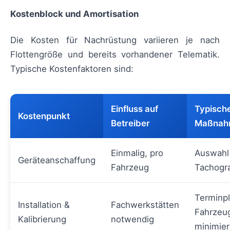
Kostenblock und Amortisation
Die Kosten für Nachrüstung variieren je nach
Flottengröße und bereits vorhandener Telematik.
Typische Kostenfaktoren sind:
Einfluss auf
Typisch
Kostenpunkt
Betreiber
Maßnah
Einmalig, pro
Auswahl 
Geräteanschaffung
Fahrzeug
Tachogr
Terminp
Installation &
Fachwerkstätten
Fahrzeug
Kalibrierung
notwendig
minimie