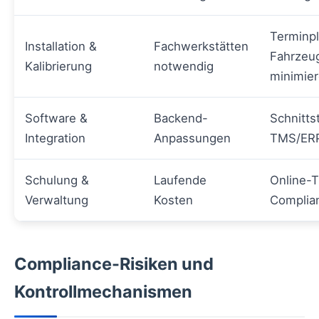
Terminp
Installation &
Fachwerkstätten
Fahrzeug
Kalibrierung
notwendig
minimie
Software &
Backend-
Schnitts
Integration
Anpassungen
TMS/ER
Schulung &
Laufende
Online-T
Verwaltung
Kosten
Complia
Compliance-Risiken und
Kontrollmechanismen