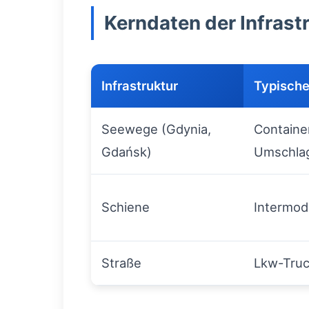
Kerndaten der Infrast
Infrastruktur
Typische
Seewege (Gdynia,
Containe
Gdańsk)
Umschla
Schiene
Intermoda
Straße
Lkw-Truc