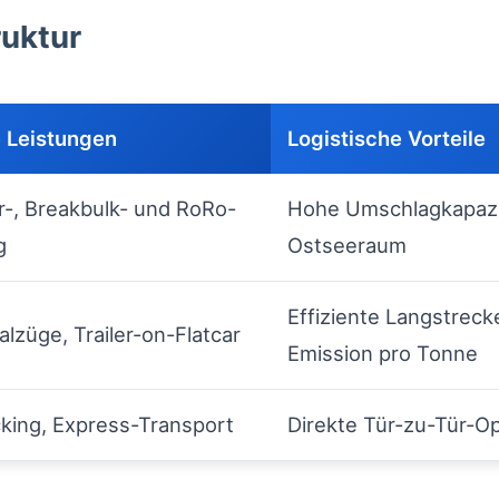
ruktur
 Leistungen
Logistische Vorteile
r-, Breakbulk- und RoRo-
Hohe Umschlagkapazi
g
Ostseeraum
Effiziente Langstrec
lzüge, Trailer-on-Flatcar
Emission pro Tonne
king, Express-Transport
Direkte Tür-zu-Tür-Opt