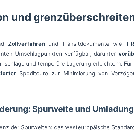
on und grenzüberschreite
ind
Zollverfahren
und Transitdokumente wie
TI
mmten Umschlagpunkten verfügbar, darunter
vorü
mschläge und temporäre Lagerung erleichtern. Für
zierter
Spediteure zur Minimierung von Verzöger
rderung: Spurweite und Umladung
ferenz der Spurweiten: das westeuropäische Standar