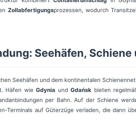
truktur kombiniert
Containerumschlag
in Gdynia
ten
Zollabfertigungs
prozessen, wodurch Transitzei
dung: Seehäfen, Schiene 
chen Seehäfen und dem kontinentalen Schienennetz e
. Häfen wie
Gdynia
und
Gdańsk
bieten regelmäß
landanbindungen per Bahn. Auf der Schiene werde
n-Terminals auf Güterzüge verladen, die dann übe