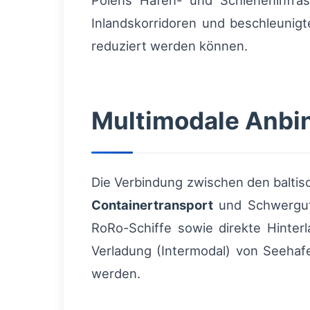
Polens Hafen- und Schieneninfras
Inlandskorridoren und beschleunig
reduziert werden können.
Multimodale Anbin
Die Verbindung zwischen den baltis
Containertransport
und Schwergut
RoRo-Schiffe sowie direkte Hinter
Verladung (Intermodal) von Seehafe
werden.