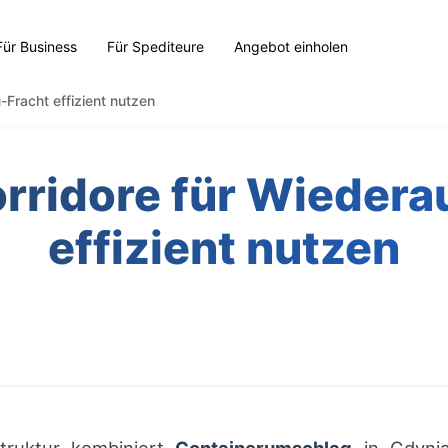
Für Business
Für Spediteure
Angebot einholen
-Fracht effizient nutzen
orridore für Wiedera
effizient nutzen