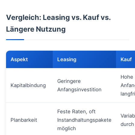
Vergleich: Leasing vs. Kauf vs.
Längere Nutzung
Aspekt
Leasing
Kauf
Hohe
Geringere
Kapitalbindung
Anfang
Anfangsinvestition
langfr
Feste Raten, oft
Varia
Planbarkeit
Instandhaltungspakete
durch
möglich