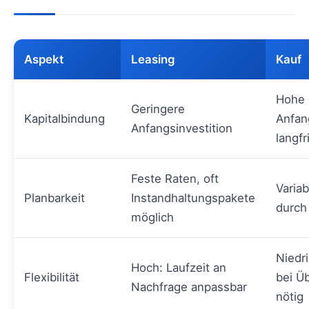
Aspekt
Leasing
Kauf
Hohe
Geringere
Kapitalbindung
Anfang
Anfangsinvestition
langfr
Feste Raten, oft
Varia
Planbarkeit
Instandhaltungspakete
durch
möglich
Niedri
Hoch: Laufzeit an
Flexibilität
bei Ü
Nachfrage anpassbar
nötig