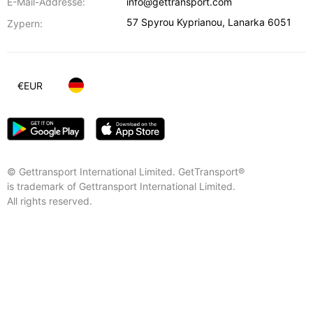
E-Mail-Addresse:
info@gettransport.com
57 Spyrou Kyprianou
,
Lanarka
6051
Zypern:
€
EUR
© Gettransport International Limited. GetTransport®
is trademark of Gettransport International Limited.
All rights reserved.