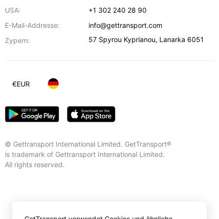
USA:
+1 302 240 28 90
E-Mail-Addresse:
info@gettransport.com
57 Spyrou Kyprianou
,
Lanarka
6051
Zypern:
€
EUR
© Gettransport International Limited. GetTransport®
is trademark of Gettransport International Limited.
All rights reserved.
GetTransport verwendet Cookies und ähnliche