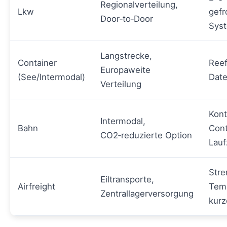
Regionalverteilung,
Lkw
gefr
Door‑to‑Door
Sys
Langstrecke,
Container
Reef
Europaweite
(See/Intermodal)
Dat
Verteilung
Kont
Intermodal,
Bahn
Cont
CO2‑reduzierte Option
Lauf
Stre
Eiltransporte,
Airfreight
Temp
Zentrallagerversorgung
kurz