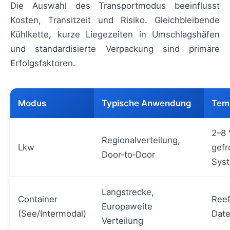
Die Auswahl des Transportmodus beeinflusst
Kosten, Transitzeit und Risiko. Gleichbleibende
Kühlkette, kurze Liegezeiten in Umschlagshäfen
und standardisierte Verpackung sind primäre
Erfolgsfaktoren.
Modus
Typische Anwendung
Tem
2–8 
Regionalverteilung,
Lkw
gefr
Door‑to‑Door
Sys
Langstrecke,
Container
Reef
Europaweite
(See/Intermodal)
Dat
Verteilung