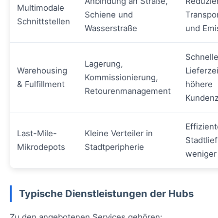
Anbindung an Straße,
Reduzie
Multimodale
Schiene und
Transpo
Schnittstellen
Wasserstraße
und Emi
Schnell
Lagerung,
Warehousing
Lieferze
Kommissionierung,
& Fulfillment
höhere
Retourenmanagement
Kundenz
Effizien
Last-Mile-
Kleine Verteiler in
Stadtlie
Mikrodepots
Stadtperipherie
weniger
Typische Dienstleistungen der Hubs
Zu den angebotenen Services gehören: