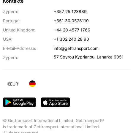
Kontakte
Zypern:
+357 25 123889
Portugal:
+351 30 0528110
United Kingdom:
+44 20 4577 1766
USA:
+1 302 240 28 90
E-Mail-Addresse:
info@gettransport.com
57 Spyrou Kyprianou
,
Lanarka
6051
Zypern:
€
EUR
© Gettransport International Limited. GetTransport®
is trademark of Gettransport International Limited.
All rights reserved.