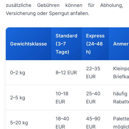
zusätzliche Gebühren können für Abholung,
Versicherung oder Sperrgut anfallen.
Standard
Express
Gewichtsklasse
(3–7
(24–48
Anmer
Tage)
h)
22–35
Kleinp
0–2 kg
8–12 EUR
EUR
Briefk
10–18
25–40
häufig
2–5 kg
EUR
EUR
Rabatt
18–40
45–90
Palette
5–20 kg
EUR
EUR
möglic