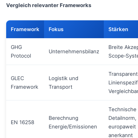
Vergleich relevanter Frameworks
Framework
Fokus
Stärken
GHG
Breite Akze
Unternehmensbilanz
Protocol
Scope‑Syst
Transparen
GLEC
Logistik und
Linienspezif
Framework
Transport
Vergleichbar
Technische
Berechnung
Detailnorm,
EN 16258
Energie/Emissionen
europaweit
anerkannt