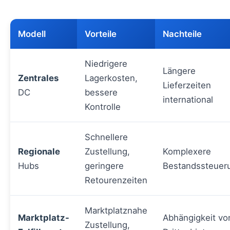
Modell
Vorteile
Nachteile
Niedrigere
Längere
Zentrales
Lagerkosten,
Lieferzeiten
DC
bessere
international
Kontrolle
Schnellere
Regionale
Zustellung,
Komplexere
Hubs
geringere
Bestandssteuer
Retourenzeiten
Marktplatznahe
Marktplatz-
Abhängigkeit vo
Zustellung,