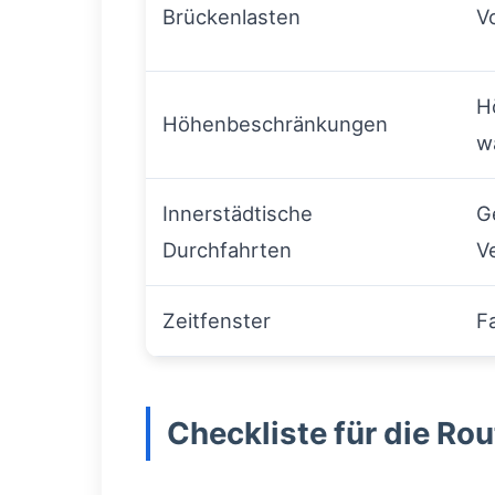
Brückenlasten
V
H
Höhenbeschränkungen
w
Innerstädtische
G
Durchfahrten
V
Zeitfenster
F
Checkliste für die Ro