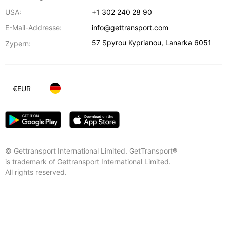
USA:
+1 302 240 28 90
E-Mail-Addresse:
info@gettransport.com
57 Spyrou Kyprianou
,
Lanarka
6051
Zypern:
€
EUR
© Gettransport International Limited. GetTransport®
is trademark of Gettransport International Limited.
All rights reserved.