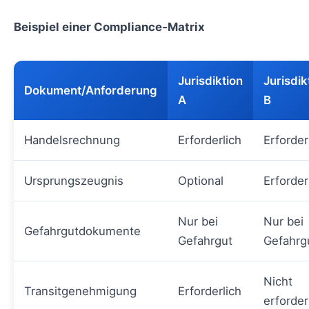
Beispiel einer Compliance‑Matrix
Jurisdiktion
Jurisdik
Dokument/Anforderung
A
B
Handelsrechnung
Erforderlich
Erforder
Ursprungszeugnis
Optional
Erforder
Nur bei
Nur bei
Gefahrgutdokumente
Gefahrgut
Gefahrg
Nicht
Transitgenehmigung
Erforderlich
erforder