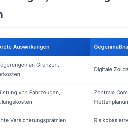
n
krete Auswirkungen
Gegenmaßn
zögerungen an Grenzen,
Digitale Zoll
erkosten
üstung von Fahrzeugen,
Zentrale Comp
ulungskosten
Flottenplanu
öhte Versicherungsprämien
Risikobasiert