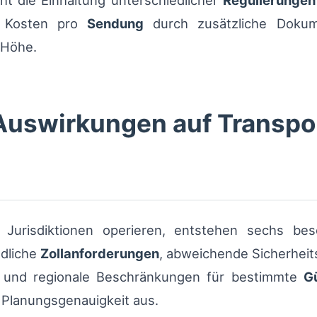
öht die Einhaltung unterschiedlicher
Regulierungen
e Kosten pro
Sendung
durch zusätzliche Dokume
 Höhe.
 Auswirkungen auf Transpo
Jurisdiktionen operieren, entstehen sechs beso
edliche
Zollanforderungen
, abweichende Sicherheit
n und regionale Beschränkungen für bestimmte
G
 Planungsgenauigkeit aus.