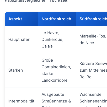
Kapazitätsvergleichen in Echtzeit.
Aspekt
Nordfrankreich
Südfrankreic
Le Havre,
Marseille-Fos,
Haupthäfen
Dunkerque,
de Nice
Calais
Große
Kürzere Seew
Containerlinien,
Stärken
zum Mittelmee
starke
Ro-Ro
Landkorridore
Ausgebaute
Wachsende
Intermodalität
Straßennetze &
Schienenanbi