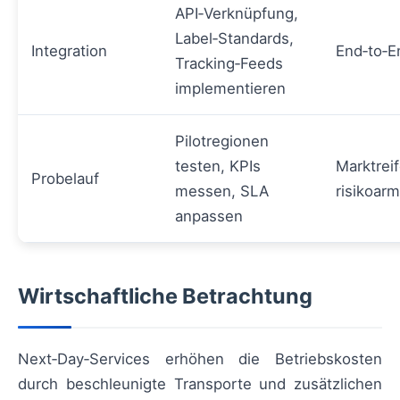
API‑Verknüpfung,
Label‑Standards,
Integration
End‑to‑E
Tracking‑Feeds
implementieren
Pilotregionen
testen, KPIs
Marktrei
Probelauf
messen, SLA
risikoar
anpassen
Wirtschaftliche Betrachtung
Next‑Day‑Services erhöhen die Betriebskosten
durch beschleunigte Transporte und zusätzlichen