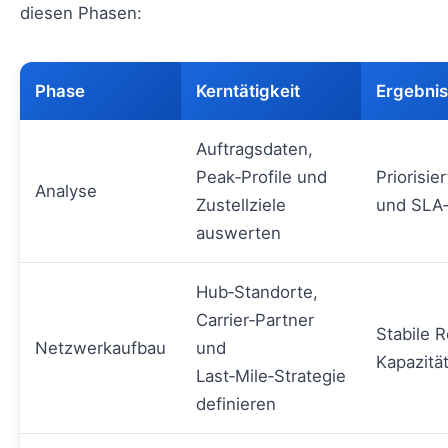
diesen Phasen:
Phase
Kerntätigkeit
Ergebnis
Auftragsdaten,
Peak‑Profile und
Priorisie
Analyse
Zustellziele
und SLA
auswerten
Hub‑Standorte,
Carrier‑Partner
Stabile 
Netzwerkaufbau
und
Kapazitä
Last‑Mile‑Strategie
definieren