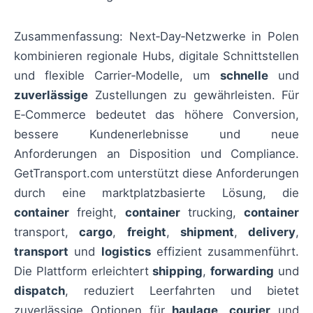
Zusammenfassung: Next‑Day‑Netzwerke in Polen
kombinieren regionale Hubs, digitale Schnittstellen
und flexible Carrier‑Modelle, um
schnelle
und
zuverlässige
Zustellungen zu gewährleisten. Für
E‑Commerce bedeutet das höhere Conversion,
bessere Kundenerlebnisse und neue
Anforderungen an Disposition und Compliance.
GetTransport.com unterstützt diese Anforderungen
durch eine marktplatzbasierte Lösung, die
container
freight,
container
trucking,
container
transport,
cargo
,
freight
,
shipment
,
delivery
,
transport
und
logistics
effizient zusammenführt.
Die Plattform erleichtert
shipping
,
forwarding
und
dispatch
, reduziert Leerfahrten und bietet
zuverlässige Optionen für
haulage
,
courier
und