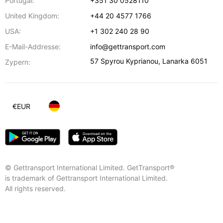
Portugal:
+351 30 0528110
United Kingdom:
+44 20 4577 1766
USA:
+1 302 240 28 90
E-Mail-Addresse:
info@gettransport.com
57 Spyrou Kyprianou
,
Lanarka
6051
Zypern:
€
EUR
© Gettransport International Limited. GetTransport®
is trademark of Gettransport International Limited.
All rights reserved.