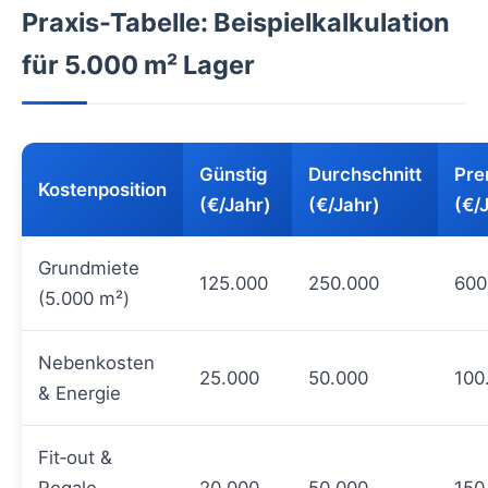
Praxis-Tabelle: Beispielkalkulation
für 5.000 m² Lager
Günstig
Durchschnitt
Pre
Kostenposition
(€/Jahr)
(€/Jahr)
(€/
Grundmiete
125.000
250.000
600
(5.000 m²)
Nebenkosten
25.000
50.000
100
& Energie
Fit‑out &
Regale
20.000
50.000
150