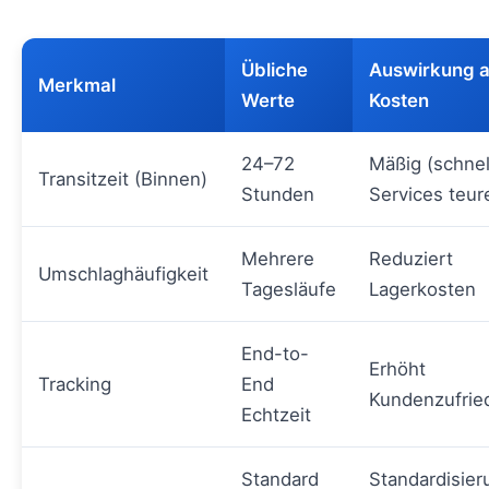
Übliche
Auswirkung a
Merkmal
Werte
Kosten
24–72
Mäßig (schnel
Transitzeit (Binnen)
Stunden
Services teur
Mehrere
Reduziert
Umschlaghäufigkeit
Tagesläufe
Lagerkosten
End-to-
Erhöht
Tracking
End
Kundenzufrie
Echtzeit
Standard
Standardisier