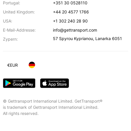
Portugal:
+351 30 0528110
United Kingdom:
+44 20 4577 1766
USA:
+1 302 240 28 90
E-Mail-Addresse:
info@gettransport.com
57 Spyrou Kyprianou
,
Lanarka
6051
Zypern:
€
EUR
© Gettransport International Limited. GetTransport®
is trademark of Gettransport International Limited.
All rights reserved.