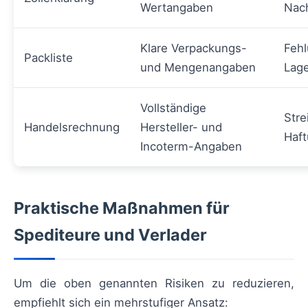
Wertangaben
Nac
Klare Verpackungs-
Feh
Packliste
und Mengenangaben
Lag
Vollständige
Strei
Handelsrechnung
Hersteller- und
Haft
Incoterm-Angaben
Praktische Maßnahmen für
Spediteure und Verlader
Um die oben genannten Risiken zu reduzieren,
empfiehlt sich ein mehrstufiger Ansatz: