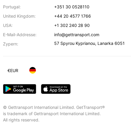
Portugal:
+351 30 0528110
United Kingdom:
+44 20 4577 1766
USA:
+1 302 240 28 90
E-Mail-Addresse:
info@gettransport.com
57 Spyrou Kyprianou
,
Lanarka
6051
Zypern:
€
EUR
© Gettransport International Limited. GetTransport®
is trademark of Gettransport International Limited.
All rights reserved.